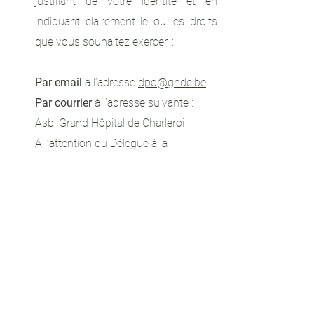
justifiant de votre identité et en
indiquant clairement le ou les droits
que vous souhaitez exercer. :
Par email
à l’adresse
dpo@ghdc.be
Par courrier
à l’adresse suivante :
Asbl Grand Hôpital de Charleroi
A l’attention du Délégué à la
protection des données
Avenue du Centenaire, 73
6061 Montignies-sur-Sambre
5. Droit applicable
Toute utilisation du présent site est