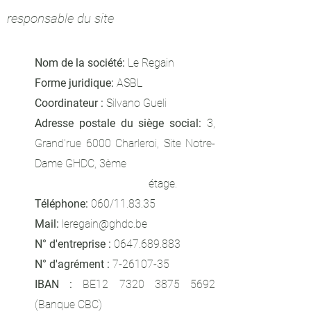
responsable du site
Nom de la société:
Le Regain
Forme juridique:
ASBL
Coordinateur :
Silvano Gueli
Adresse postale du siège social:
3,
Grand'rue 6000 Charleroi, Site Notre-
Dame GHDC, 3ème
étage.
Téléphone:
060/11.83.35
Mail:
leregain@ghdc.be
N° d'entreprise :
0647.689.883
N° d'agrément :
7-26107-35
IBAN :
BE12
7320 3875 5692
(Banque CBC)